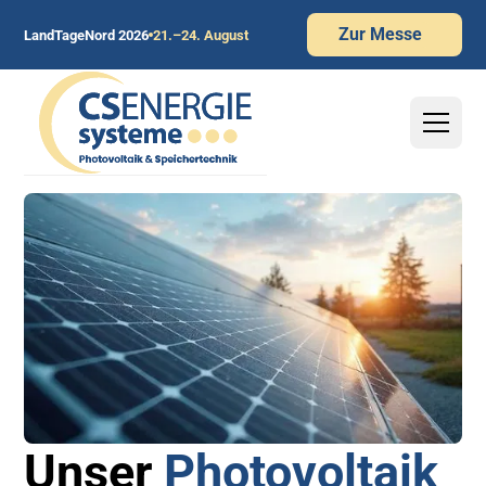
Zur Messe
LandTageNord 2026
21.–24. August
Unser
Photovoltaik