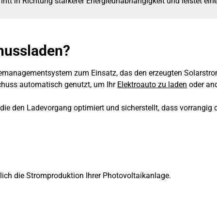
ritt in Richtung stärkerer Energieunabhängigkeit und leistet ein
chussladen?
emanagementsystem zum Einsatz, das den erzeugten Solarstrom e
rschuss automatisch genutzt, um Ihr
Elektroauto zu laden
oder and
 die den Ladevorgang optimiert und sicherstellt, dass vorrangig 
ch die Stromproduktion Ihrer Photovoltaikanlage.